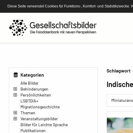
Diese Seite verwendet Cookies für Funktions-, Komfort- und Statistikzwecke. 
Schlagwort
Kategorien
Indische
Alle Bilder
Behinderungen
Persönlichkeiten
Miniaturans
LSBTQIA+
Migrationsgeschichte
Themen
Veranstaltungsbilder
Bilder für Leichte Sprache
Publikationen