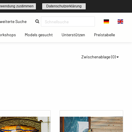
rwendung zustimmen
Datenschutzerklärung
(current)
weiterte Suche
t)
(current)
(current)
(current)
(current)
orkshops
Models gesucht
Unterstützen
Preistabelle
Zwischenablage (
0
)