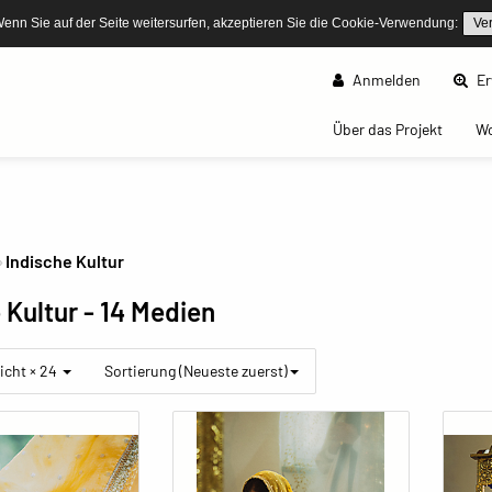
Wenn Sie auf der Seite weitersurfen, akzeptieren Sie die Cookie-Verwendung:
Ve
Anmelden
Er
(curren
Über das Projekt
W
Indische Kultur
 Kultur
- 14 Medien
icht × 24
Sortierung (Neueste zuerst)