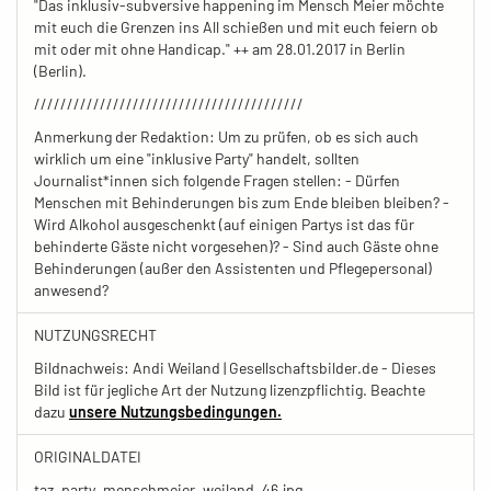
"Das inklusiv-subversive happening im Mensch Meier möchte
mit euch die Grenzen ins All schießen und mit euch feiern ob
mit oder mit ohne Handicap." ++ am 28.01.2017 in Berlin
(Berlin).
/////////////////////////////////////////
Anmerkung der Redaktion: Um zu prüfen, ob es sich auch
wirklich um eine "inklusive Party" handelt, sollten
Journalist*innen sich folgende Fragen stellen: - Dürfen
Menschen mit Behinderungen bis zum Ende bleiben bleiben? -
Wird Alkohol ausgeschenkt (auf einigen Partys ist das für
behinderte Gäste nicht vorgesehen)? - Sind auch Gäste ohne
Behinderungen (außer den Assistenten und Pflegepersonal)
anwesend?
NUTZUNGSRECHT
Bildnachweis: Andi Weiland | Gesellschaftsbilder.de - Dieses
Bild ist für jegliche Art der Nutzung lizenzpflichtig. Beachte
dazu
unsere Nutzungsbedingungen.
ORIGINALDATEI
taz_party_menschmeier_weiland_46.jpg