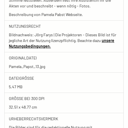
Stimme feststellen. Außerdem liest ihre Assistentin ihr die
Akten vor und beschreibt - wenn nötig - Fotos.
Beschreibung von Pamela Pabst Webseite.
NUTZUNGSRECHT
Bildnachweis: Jörg Farys | Die Projektoren - Dieses Bild ist für
jegliche Art der Nutzung lizenzpflichtig. Beachte dazu
unsere
Nutzungsbedingungen.
ORIGINALDATEI
Pamela_Papst_13.jpg
DATEIGRÖSSE
5.47 MB
GRÖSSE BEI 300 DPI
32.51 x 48.77 cm
URHEBERRECHTSVERMERK
Die Bilder sind für die redaktionelle Nutzung mit