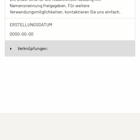
Namensnennung freigegeben. Für weitere
Verwendungsmöglichkeiten, kontaktieren Sie uns einfach.
ERSTELLUNGSDATUM
0000-00-00
Verknüpfungen:
(current)
(current)
(current)
Impressum
Datenschutzerklärung
Kontakt
(current)
(current)
Nutzungsbedingungen
Popup