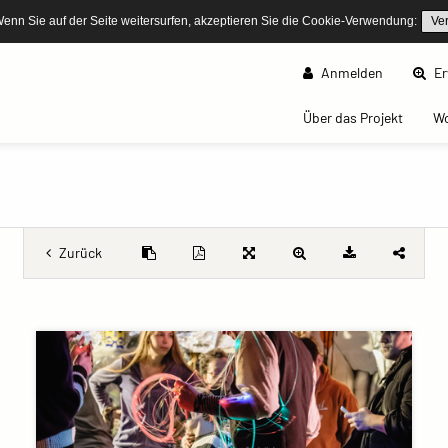
Wenn Sie auf der Seite weitersurfen, akzeptieren Sie die Cookie-Verwendung:
Ve
Anmelden
Er
(curren
Über das Projekt
W
Zurück