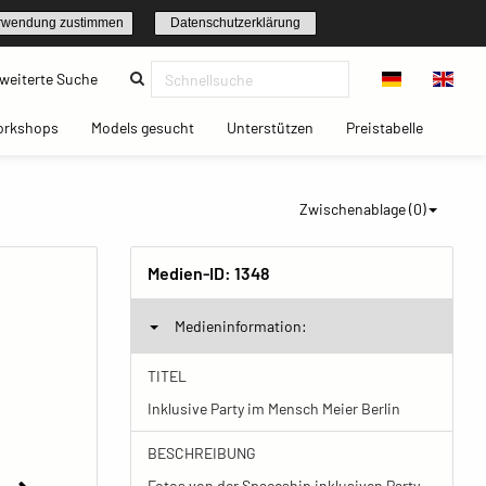
rwendung zustimmen
Datenschutzerklärung
(current)
weiterte Suche
t)
(current)
(current)
(current)
(current)
orkshops
Models gesucht
Unterstützen
Preistabelle
Zwischenablage (
0
)
Medien-ID:
1348
Medieninformation:
TITEL
Inklusive Party im Mensch Meier Berlin
BESCHREIBUNG
Fotos von der Spaceship inklusiven Party