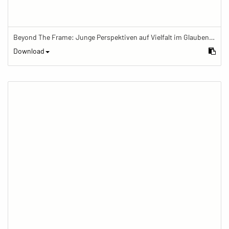
Beyond The Frame: Junge Perspektiven auf Vielfalt im Glauben - Eine Rede des aktuellen Kalifs der Ahmadiyya-Gemeinschaft wird live übertragen
Download