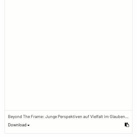
Beyond The Frame: Junge Perspektiven auf Vielfalt im Glauben - Frau beendet Meditation und löscht die Meditationskerze
Download