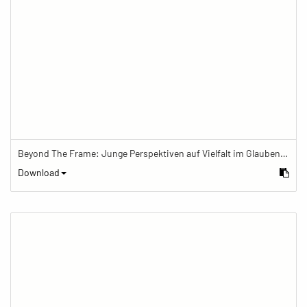
Beyond The Frame: Junge Perspektiven auf Vielfalt im Glauben - Khaliq bei einem der fünf täglichen Gebete im Islam in seiner Wohnung
Download