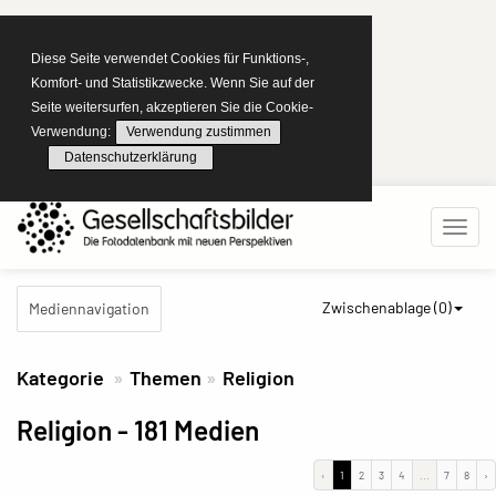
Diese Seite verwendet Cookies für Funktions-,
Komfort- und Statistikzwecke. Wenn Sie auf der
Seite weitersurfen, akzeptieren Sie die Cookie-
Verwendung:
Verwendung zustimmen
Datenschutzerklärung
Zwischenablage (
0
)
Mediennavigation
Kategorie
Themen
Religion
Religion
- 181 Medien
‹
1
2
3
4
...
7
8
›