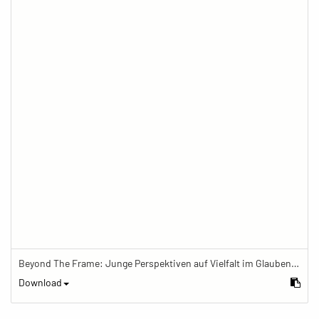
Beyond The Frame: Junge Perspektiven auf Vielfalt im Glauben - Eine Kinderwiege steht vor einem Fenster in der Wohnung der Familie
Download