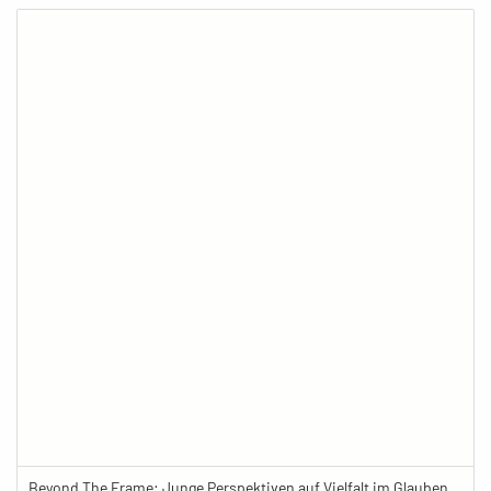
Beyond The Frame: Junge Perspektiven auf Vielfalt im Glauben - Das Neugeborene wird von Khaliqs Frau gestreichelt