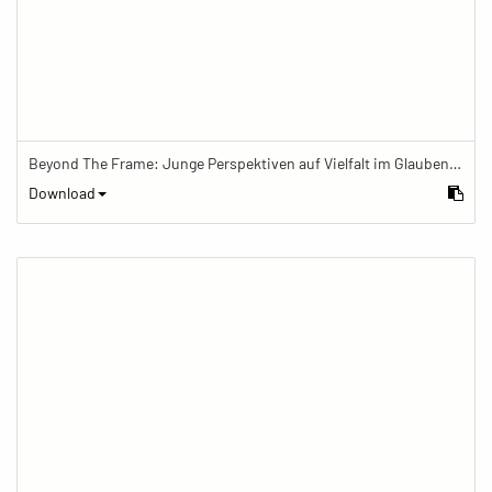
Beyond The Frame: Junge Perspektiven auf Vielfalt im Glauben - Zwei islamische Gebetsteppiche ausgebreitet auf dem Boden
Download