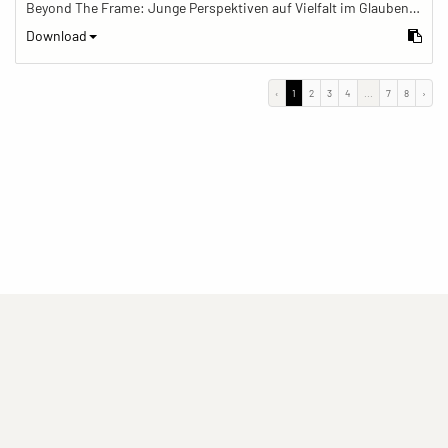
Beyond The Frame: Junge Perspektiven auf Vielfalt im Glauben - Meditation mit Gebetskette im Schreinraum
Download
‹
1
2
3
4
...
7
8
›
(current)
(current)
(current)
Impressum
Datenschutzerklärung
Kontakt
(current)
(current)
Nutzungsbedingungen
Popup
Erstellt mit
ImagePlant
Copyright © 2026
Sozialhelden e.V.
.
Alle Rechte vorbehalten .