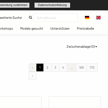
rwendung zustimmen
Datenschutzerklärung
(current)
weiterte Suche
t)
(current)
(current)
(current)
(current)
orkshops
Models gesucht
Unterstützen
Preistabelle
Zwischenablage (
0
)
‹
1
2
3
4
...
169
170
›