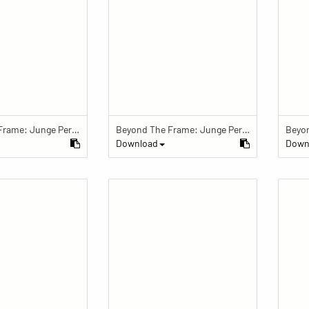
Beyond The Frame: Junge Perspektiven auf Vielfalt im Glauben - Eine Kinderwiege steht vor einem Fenster in der Wohnung der Familie
Beyond The Frame: Junge Perspektiven auf Vielfalt im Glauben - Das Neugeborene wird von Khaliqs Frau gestreichelt
Download
Down