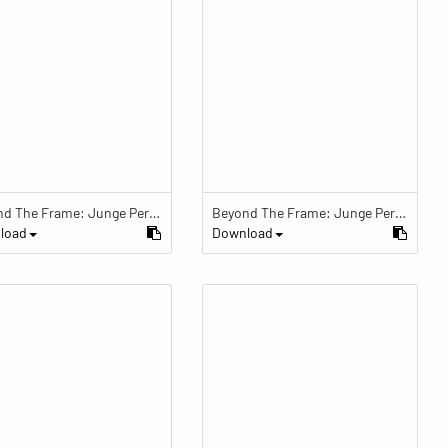
Beyond The Frame: Junge Perspektiven auf Vielfalt im Glauben - Frau trägt Shorts, Mala und Segenarmband
Beyond The Frame: Junge Perspektiven auf Vielfalt im Glauben - Frau mit Mala-Kette schreibt in Tagebuch
load
Download