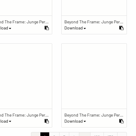
Beyond The Frame: Junge Perspektiven auf Vielfalt im Glauben - Frau arbeitet im Büro eines buddhistischen Zentrums
Beyond The Frame: Junge Perspektiven auf Vielfalt im Glauben - Frau arbeitet im Büro eines buddhistischen Zentrums
load
Download
Beyond The Frame: Junge Perspektiven auf Vielfalt im Glauben - Frau telefoniert vor Mamor-Stupa
Beyond The Frame: Junge Perspektiven auf Vielfalt im Glauben - Tibetische Gebetsfahnen im buddhistischen Zentrum
load
Download