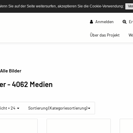
Wenn Sie auf der Seite weitersurfen, akzeptieren Sie die Cookie-Verwendung:
Ve
Anmelden
Er
(curren
Über das Projekt
W
Alle Bilder
der
- 4062 Medien
icht × 24
Sortierung (Kategoriesortierung)