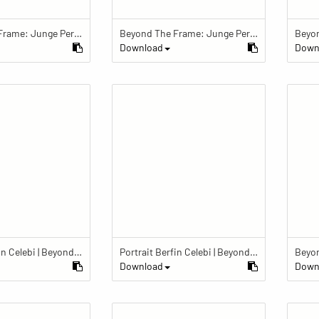
Beyond The Frame: Junge Perspektiven auf Vielfalt im Glauben - Khaliq bei einem der fünf täglichen Gebete im Islam in seiner Wohnung
Beyond The Frame: Junge Perspektiven auf Vielfalt im Glauben - Katze vor Bildern mit islamischen Symbolen
Download
Down
Portrait Berfin Celebi | Beyond The Frame: Junge Perspektiven auf Vielfalt im Glauben
Portrait Berfin Celebi | Beyond The Frame: Junge Perspektiven auf Vielfalt im Glauben
Download
Down