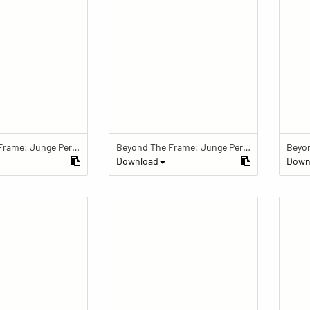
Beyond The Frame: Junge Perspektiven auf Vielfalt im Glauben - Frau beendet Meditation und löscht die Meditationskerze
Beyond The Frame: Junge Perspektiven auf Vielfalt im Glauben - Meditation mit Gebetskette im Schreinraum
Download
Down