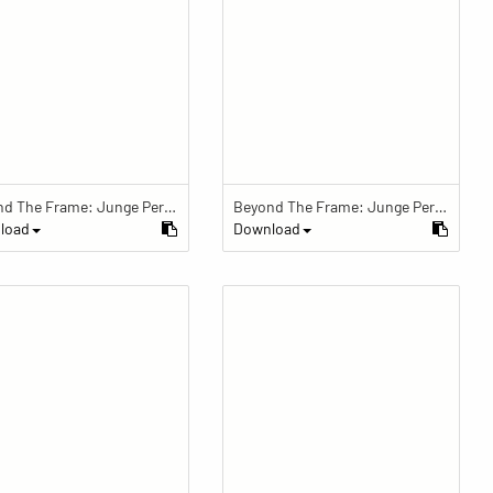
Beyond The Frame: Junge Perspektiven auf Vielfalt im Glauben - Eine Rede des aktuellen Kalifs der Ahmadiyya-Gemeinschaft wird live übertragen
Beyond The Frame: Junge Perspektiven auf Vielfalt im Glauben - Zwei islamische Gebetsteppiche ausgebreitet auf dem Boden
load
Download