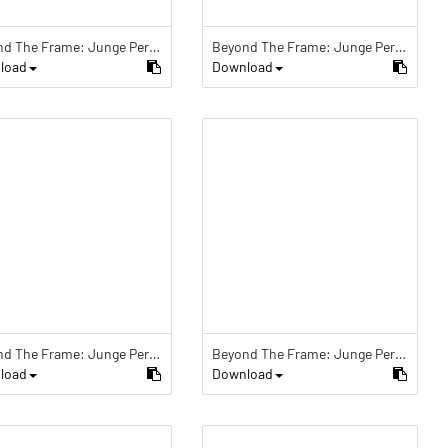
Beyond The Frame: Junge Perspektiven auf Vielfalt im Glauben
Beyond The Frame: Junge Perspektiven auf Vielfalt im Glauben
load
Download
Beyond The Frame: Junge Perspektiven auf Vielfalt im Glauben
Beyond The Frame: Junge Perspektiven auf Vielfalt im Glauben - Budhdismus im Alltag
load
Download