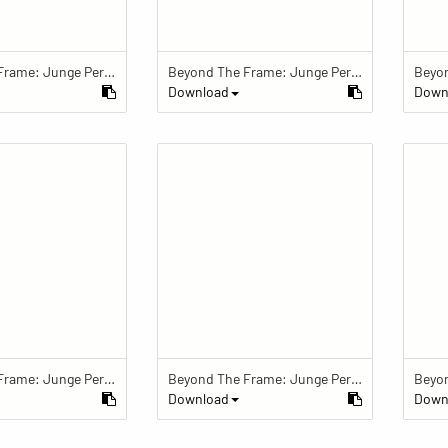
Beyond The Frame: Junge Perspektiven auf Vielfalt im Glauben
Beyond The Frame: Junge Perspektiven auf Vielfalt im Glauben - Frau steht im Souvenirladen eines buddhistischen Zentrums
Download
Down
Beyond The Frame: Junge Perspektiven auf Vielfalt im Glauben - Frau mit Gebetskette arbeitet am Computer
Beyond The Frame: Junge Perspektiven auf Vielfalt im Glauben - Frau arbeitet im Büro eines buddhistischen Zentrums
Download
Down