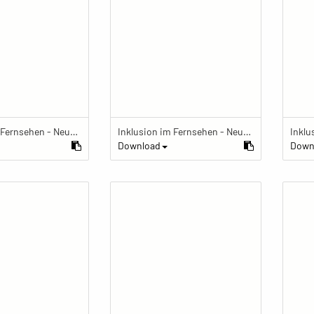
Inklusion im Fernsehen - Neue Perspektiven auf Behinderung
Inklusion im Fernsehen - Neue Perspektiven auf Behinderung
Download
Down