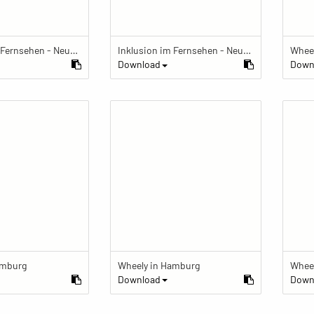
Inklusion im Fernsehen - Neue Perspektiven auf Behinderung
Inklusion im Fernsehen - Neue Perspektiven auf Behinderung
Whee
Download
Down
amburg
Wheely in Hamburg
Whee
Download
Down