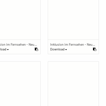
Inklusion im Fernsehen - Neue Perspektiven auf Behinderung
Inklusion im Fernsehen - Neue Perspektiven auf Behinderung
load
Download