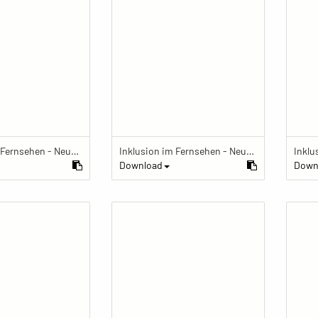
Inklusion im Fernsehen - Neue Perspektiven auf Behinderung
Inklusion im Fernsehen - Neue Perspektiven auf Behinderung
Download
Down