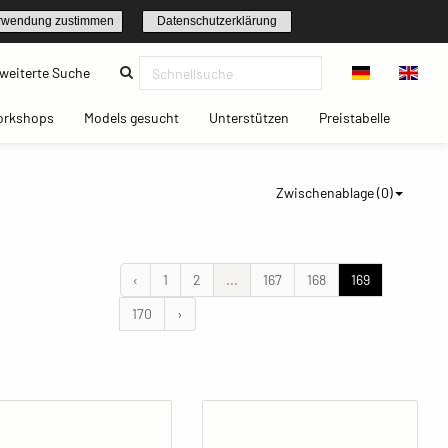
rwendung zustimmen
Datenschutzerklärung
(current)
weiterte Suche
t)
(current)
(current)
(current)
(current)
orkshops
Models gesucht
Unterstützen
Preistabelle
Zwischenablage (
0
)
‹
1
2
...
167
168
169
170
›