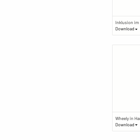
Download
Wheely in H
Download