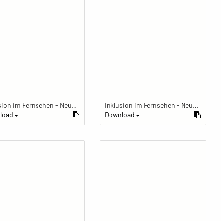
Inklusion im Fernsehen - Neue Perspektiven auf Behinderung
Inklusion im Fernsehen - Neue Perspektiven auf Behinderung
load
Download