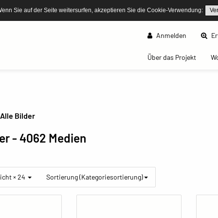
Wenn Sie auf der Seite weitersurfen, akzeptieren Sie die Cookie-Verwendung:
Ve
Anmelden
Er
(curren
Über das Projekt
W
Alle Bilder
der
- 4062 Medien
icht × 24
Sortierung (Kategoriesortierung)