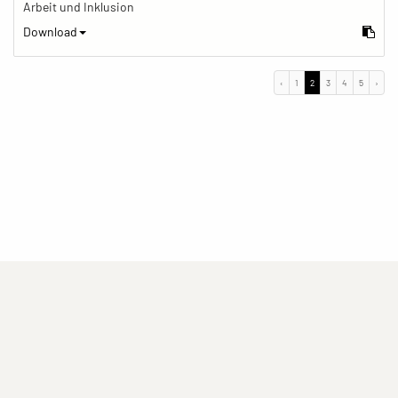
Arbeit und Inklusion
Download
‹
1
2
3
4
5
›
(current)
(current)
(current)
Impressum
Datenschutzerklärung
Kontakt
(current)
(current)
Nutzungsbedingungen
Popup
Erstellt mit
ImagePlant
Copyright © 2026
Sozialhelden e.V.
.
Alle Rechte vorbehalten .