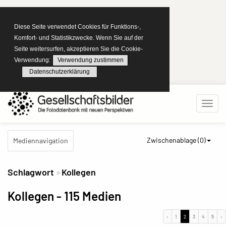
Diese Seite verwendet Cookies für Funktions-,
Komfort- und Statistikzwecke. Wenn Sie auf der
Seite weitersurfen, akzeptieren Sie die Cookie-
Verwendung:
Verwendung zustimmen
Datenschutzerklärung
Zwischenablage (
0
)
Mediennavigation
Schlagwort
Kollegen
Kollegen
- 115 Medien
‹
1
2
3
4
5
›