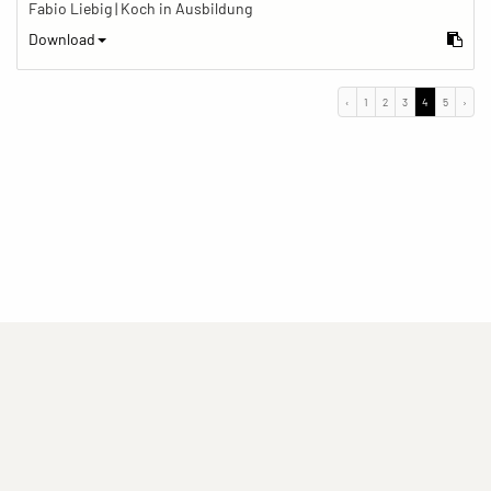
Fabio Liebig | Koch in Ausbildung
Download
‹
1
2
3
4
5
›
(current)
(current)
(current)
Impressum
Datenschutzerklärung
Kontakt
(current)
(current)
Nutzungsbedingungen
Popup
Erstellt mit
ImagePlant
Copyright © 2026
Sozialhelden e.V.
.
Alle Rechte vorbehalten .