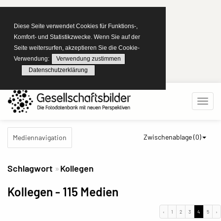
Diese Seite verwendet Cookies für Funktions-,
Komfort- und Statistikzwecke. Wenn Sie auf der
Seite weitersurfen, akzeptieren Sie die Cookie-
Verwendung:
Verwendung zustimmen
Datenschutzerklärung
Zwischenablage (
0
)
Mediennavigation
Schlagwort
Kollegen
Kollegen
- 115 Medien
‹
1
2
3
4
5
›